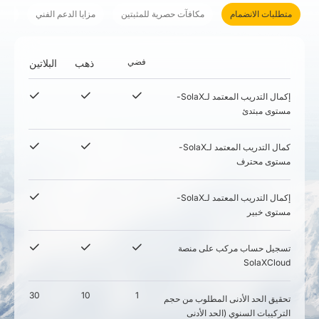
متطلبات الانضمام
مكافآت حصرية للمثبتين
مزايا الدعم الفني
دعم
فضي
ذهب
البلاتين
إكمال التدريب المعتمد لـSolaX-
مستوى مبتدئ
كمال التدريب المعتمد لـSolaX-
مستوى محترف
إكمال التدريب المعتمد لـSolaX-
مستوى خبير
تسجيل حساب مركب على منصة
SolaXCloud
30
10
1
تحقيق الحد الأدنى المطلوب من حجم
التركيبات السنوي (الحد الأدنى