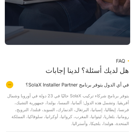
FAQ
هل لديك أسئلة؟ لدينا إجابات
في أي الدول يتوفر برنامج SolaX Installer Partner؟
يتوفر برنامج شركاء تركيب SolaX حاليًا في 23 دولة في أوروبا وشمال
أفريقيا. وتشمل هذه الدول: ألمانيا، النمسا، بولندا، جمهورية التشيك،
فرنسا، إيطاليا، إسبانيا، البرتغال، الدنمارك، السويد، فنلندا، النرويج،
رومانيا، بلغاريا، ليتوانيا، المغرب، كرواتيا، أوكرانيا، سلوفاكيا، المملكة
المتحدة، هولندا، بلجيكا، وأستراليا.