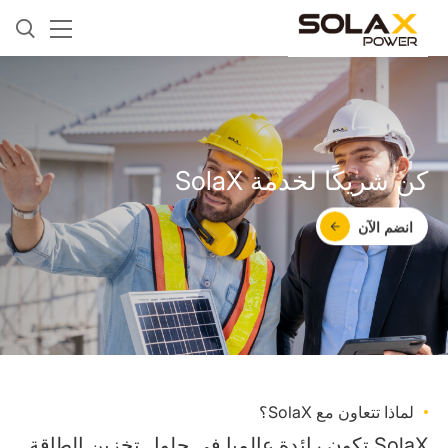
كن شريكًا لخدمة SolaX
انضم الآن
لماذا تتعاون مع SolaX؟
SolaX تكون رائدة عالميا في حلول تخزين الطاقة