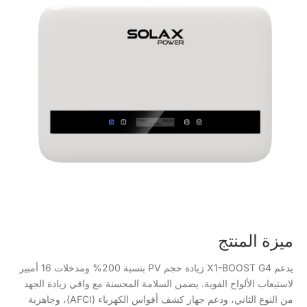
ميزة المنتج
يدعم X1-BOOST G4 زيادة حجم PV بنسبة 200% ومدخلات 16 أمبير
لاستيعاب الألواح القوية. يضمن السلامة المحسنة مع واقي زيادة الجهد
من النوع الثاني، ودعم جهاز كشف أقواس الكهرباء (AFCI)، وجاهزية