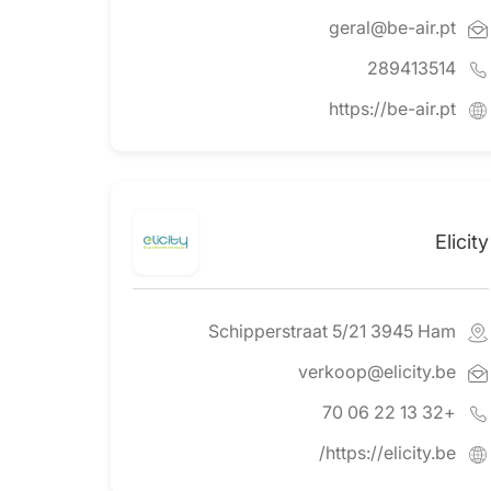
geral@be-air.pt
289413514
https://be-air.pt
Elicity
Schipperstraat 5/21 3945 Ham
verkoop@elicity.be
+32 13 22 06 70
https://elicity.be/