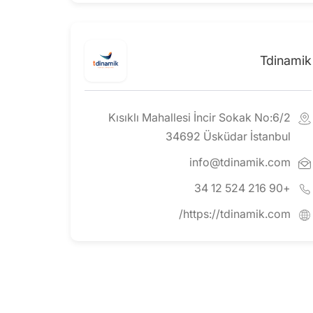
Tdinamik
Kısıklı Mahallesi İncir Sokak No:6/2
34692 Üsküdar İstanbul
info@tdinamik.com
+90 216 524 12 34
https://tdinamik.com/