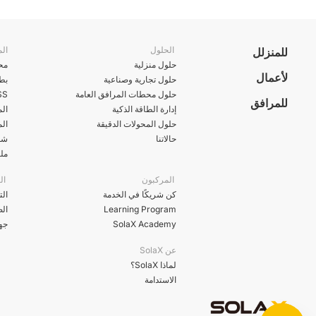
الحلول
الم
للمنزلل
حلول منزلية
محو
لأعمال
حلول تجارية وصناعية
بطا
حلول محطات المرافق العامة
ESS الم
للمرافق
إدارة الطاقة الذكية
ال
حلول المحولات الدقيقة
الم
حالاتنا
شوا
مل
المركبون
ال
كن شريكًا في الخدمة
الت
Learning Program
ال
SolaX Academy
جها
عن SolaX
لماذا SolaX؟
الاستدامة