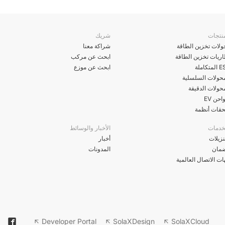
نتجات
شريك
لات تخزين الطاقة
شراكة معنا
ريات تخزين الطاقة
ابحث عن مركب
تكاملة
ابحث عن موزع
محولات السلسلية
حولات الدقيقة
حن EV
حقات أنظمة
خدمات
الأخبار والوسائط
نزيلات
أخبار
ضمان
المدونات
ت الاتصال العالمية
Developer Portal
SolaXDesign
SolaXCloud