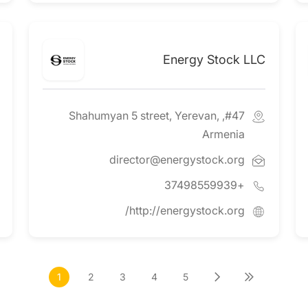
Energy Stock LLC
#47, Shahumyan 5 street, Yerevan,
Armenia
director@energystock.org
+37498559939
http://energystock.org/
1
2
3
4
5