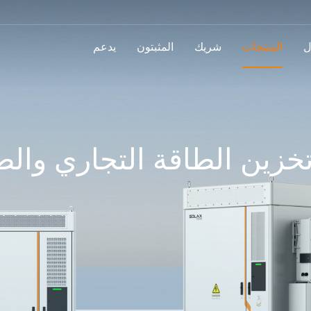
ل
المنتجات
شريك
المثبتون
يدعم
خزين الطاقة التجاري وال