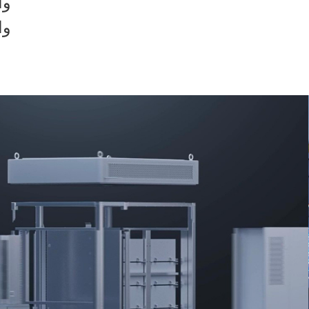
وا
وا