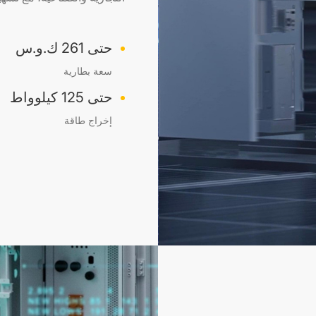
حتى 261 ك.و.س
سعة بطارية
حتى 125 كيلوواط
إخراج طاقة