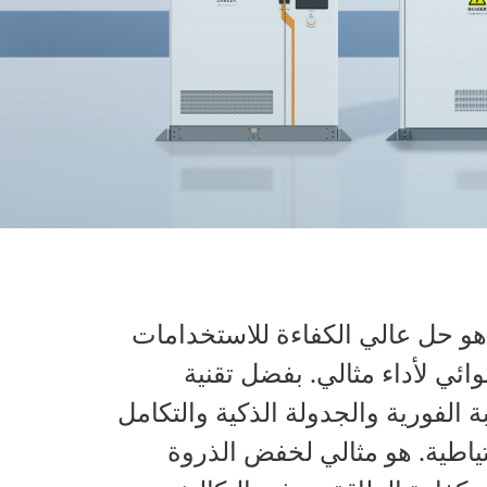
ام تخزين الطاقة التجاري والصناعي لـ SolaX هو حل عالي الكفاءة للاستخدامات
وائي لأداء مثالي. بفضل تقنية
تقدم وPCS، يتيح المراقبة الفورية والجدولة الذكية والتكامل
قة الاحتياطية. هو مثالي لخفض الذروة