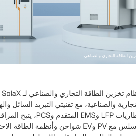
ين الطاقة التجاري والصناعي
نظ
تجارية والصناعية، مع تقنيتي التبريد السائل واله
بطاريات LFP وEMS الم
السلس مع PV وEV شواحن وأنظمة الطا