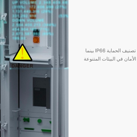
مع أربع طبقات من الحماية ضد الحرائق، يلبي المحول تصنيف الحماية IP66 بينما