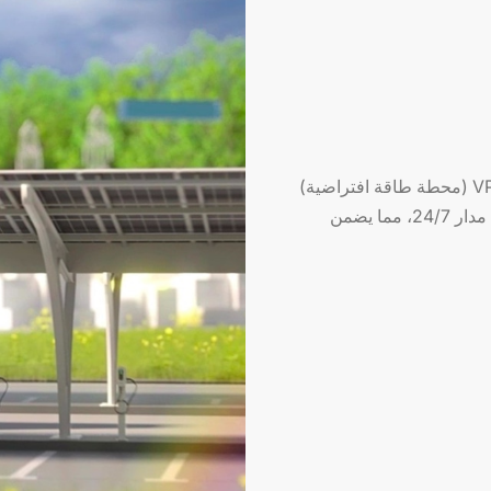
يدعم نظام تخزين الطاقة التجاري والصناعي وظيفة VPP (محطة طاقة افتراضية)
ويتكامل مع منصة SolaXCloud للمراقبة عن بعد على مدار 24/7، مما يضمن