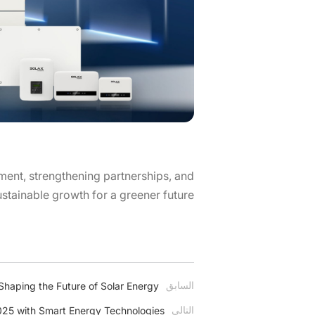
nt, strengthening partnerships, and
ustainable growth for a greener future.
السابق
aping the Future of Solar Energy
التالي
025 with Smart Energy Technologies