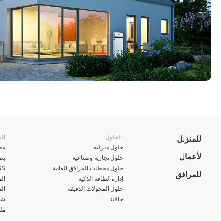
الحلول
الم
للمنزلل
حلول منزلية
محو
لأعمال
حلول تجارية وصناعية
بطا
حلول محطات المرافق العامة
ESS الم
للمرافق
إدارة الطاقة الذكية
ال
حلول المحولات الدقيقة
الم
حالاتنا
شوا
مل