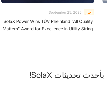
أخبار
September 25, 2025
SolaX Power Wins TÜV Rheinland "All Quality
Matters" Award for Excellence in Utility String
Inverters
حدث تحديثات SolaX!