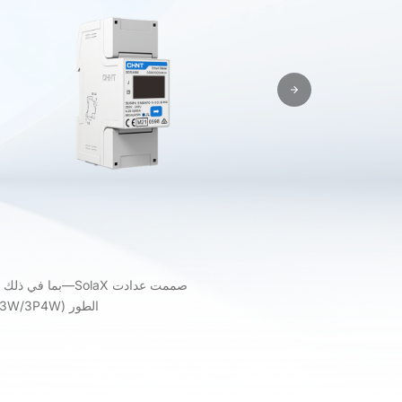
الطور (3P3W/3P4W) وتوافق جهد من 220 فولت إلى 415 فولت، تقدم هذه العدادات حل CT جاهز للتشغيل ومرن.