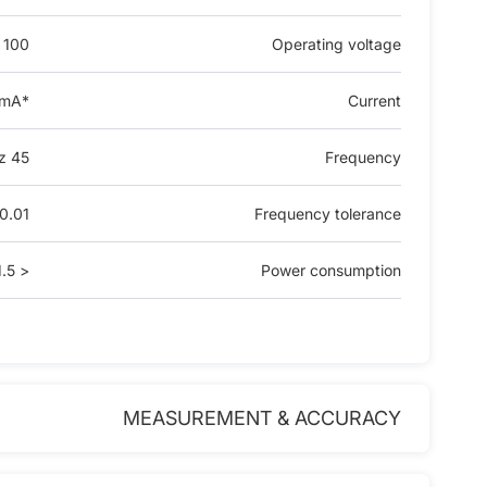
100 V ~ 280 V
Operating voltage
*A / 40 mA
Current
45 Hz ~ 65 Hz
Frequency
0.01 Hz
Frequency tolerance
< 1.5 W
Power consumption
MEASUREMENT & ACCURACY