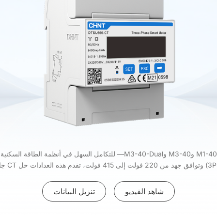
صممت عدادت SolaX—بما في ذلك M1-40 وM3-40 وM3-40-Dual— للتكامل السهل في
شاهد الفيديو
تنزيل البيانات