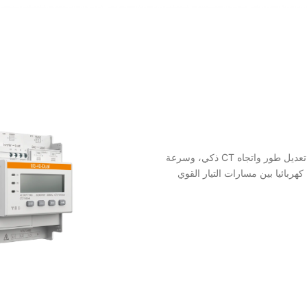
توفر عدادات SolaX تهيئة عن بعد متقدمة عبر SolaXCloud، تعديل طور واتجاه CT ذكي، وسرعة
. يعزل كهربائيا بين مسارات التيار القوي