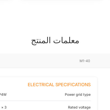
معلمات المنتج
M1-40
ELECTRICAL SPECIFICATIONS
3P4W
Power grid type
3 × 220 / 380 V ~ 3 × 240 / 415 V
Rated voltage